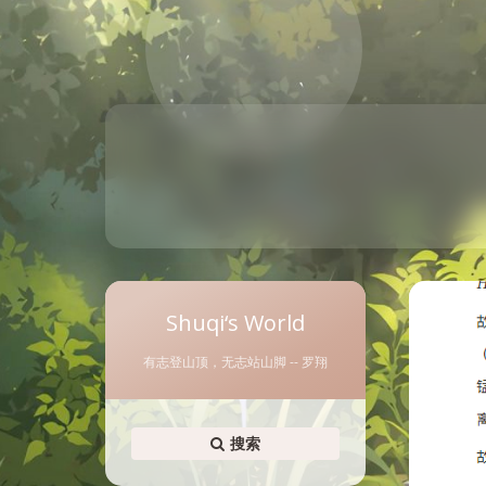
Shuqi‘s World
有志登山顶，无志站山脚 -- 罗翔
搜索