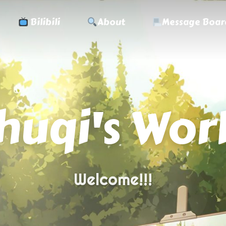
Bilibili
About
Message Boar
huqi's Wor
Welcome!!!