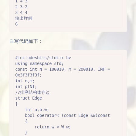
1 4 3

2 3 2

3 4 4

输出样例

6  
自写代码如下：
#include<bits/stdc++.h>

using namespace std;

const int N = 100010, M = 200010, INF = 
0x3f3f3f3f;

int n,m;

int p[N];

//排序结构体存边

struct Edge

{

    int a,b,w;

    bool operator< (const Edge &W)const

    {

        return w < W.w;

    }
