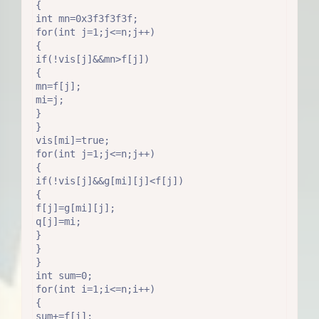
{

int mn=0x3f3f3f3f;

for(int j=1;j<=n;j++)

{

if(!vis[j]&&mn>f[j])

{

mn=f[j];

mi=j;

}

}

vis[mi]=true;

for(int j=1;j<=n;j++)

{

if(!vis[j]&&g[mi][j]<f[j])

{

f[j]=g[mi][j];

q[j]=mi;

}

}

}

int sum=0;

for(int i=1;i<=n;i++)

{

sum+=f[i];
