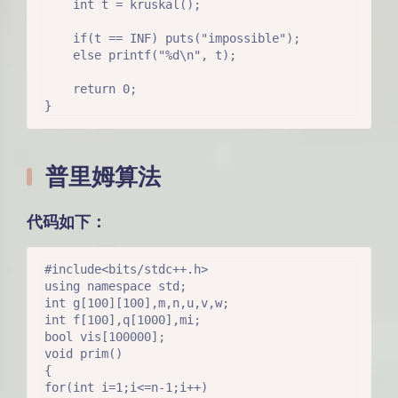
    int t = kruskal();

    if(t == INF) puts("impossible");

    else printf("%d\n", t);

    return 0;

} 
普里姆算法
代码如下：
#include<bits/stdc++.h>

using namespace std;

int g[100][100],m,n,u,v,w;

int f[100],q[1000],mi;

bool vis[100000];

void prim()

{

for(int i=1;i<=n-1;i++)
