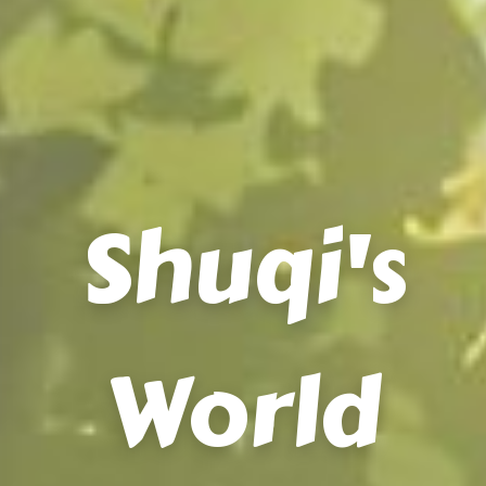
Shuqi's
World