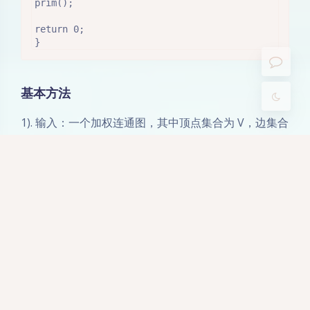
prim();

Sans Serif
Serif
return 0;

浅阴影
深阴影
}
关闭
日落
暗化
灰度
基本方法
1). 输入：一个加权连通图，其中顶点集合为 V，边集合
为 E；
2). 初始化：V
= {x}，其中 x 为集合 V 中的任一节点
new
（起始点），E
= {}, 为空；
new
3). 重复下列操作，直到 V
= V：
new
a. 在集合 E 中选取权值最小的边 <u, v>，其中 u 为集合
V
中的元素，而 v 不在 V
集合
当中，并且
new
new
v∈V（如果存在有多条满足前述条件即具有相同权值的