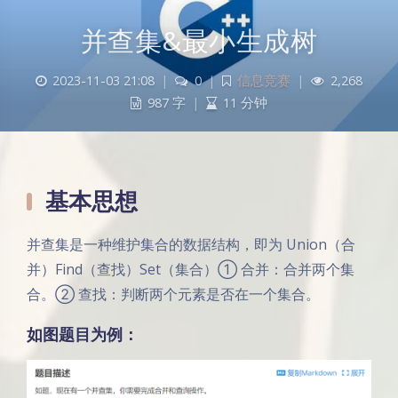
并查集&最小生成树
2023-11-03 21:08
|
0
|
信息竞赛
|
2,268
987 字
|
11 分钟
基本思想
并查集是一种维护集合的数据结构，即为 Union（合
并）Find（查找）Set（集合）① 合并：合并两个集
合。② 查找：判断两个元素是否在一个集合。
如图题目为例：