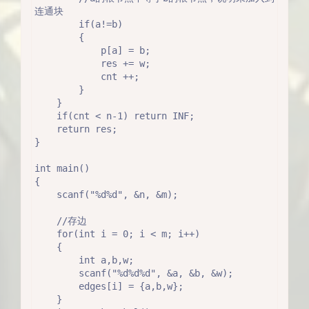
连通块

        if(a!=b)

        {

            p[a] = b;

            res += w;

            cnt ++;

        }

    }

    if(cnt < n-1) return INF;

    return res;

}

int main()

{

    scanf("%d%d", &n, &m);

    //存边

    for(int i = 0; i < m; i++)

    {

        int a,b,w;

        scanf("%d%d%d", &a, &b, &w);

        edges[i] = {a,b,w};

    }
