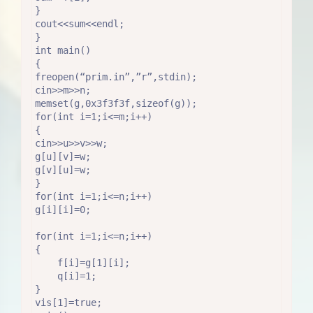
}

cout<<sum<<endl;

}

int main()

{

freopen(“prim.in”,”r”,stdin);

cin>>m>>n;

memset(g,0x3f3f3f,sizeof(g));

for(int i=1;i<=m;i++)

{

cin>>u>>v>>w;

g[u][v]=w;

g[v][u]=w;

}

for(int i=1;i<=n;i++)

g[i][i]=0;

for(int i=1;i<=n;i++)

{

    f[i]=g[1][i];

    q[i]=1;

夜间模式
}

vis[1]=true;
